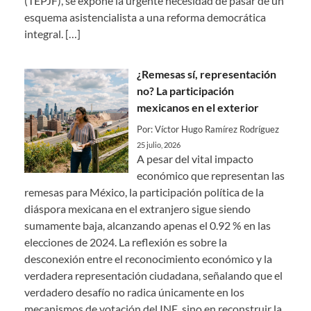
(TEPJF), se expone la urgente necesidad de pasar de un
esquema asistencialista a una reforma democrática
integral.
[…]
¿Remesas sí, representación
no? La participación
mexicanos en el exterior
Por: Víctor Hugo Ramírez Rodríguez
25 julio, 2026
A pesar del vital impacto
económico que representan las
remesas para México, la participación política de la
diáspora mexicana en el extranjero sigue siendo
sumamente baja, alcanzando apenas el 0.92 % en las
elecciones de 2024. La reflexión es sobre la
desconexión entre el reconocimiento económico y la
verdadera representación ciudadana, señalando que el
verdadero desafío no radica únicamente en los
mecanismos de votación del INE, sino en reconstruir la